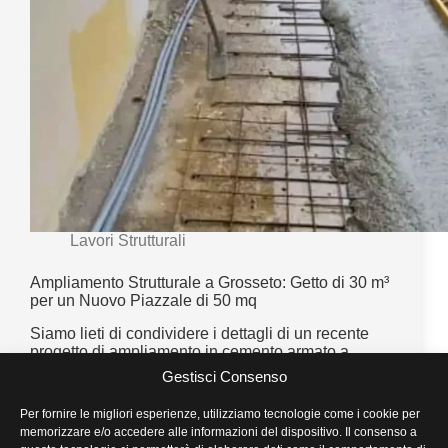
Lavori Strutturali
Ampliamento Strutturale a Grosseto: Getto di 30 m³
per un Nuovo Piazzale di 50 mq
Siamo lieti di condividere i dettagli di un recente
progetto di ampliamento in cemento armato a
Grosseto. Questo intervento non ha riguardato solo
Gestisci Consenso
l’aggiunta di spazio, ma la creazione di un
piazzale di 50 mq, strutturalmente solido, durevole
Per fornire le migliori esperienze, utilizziamo tecnologie come i cookie per
e perfettamente…
memorizzare e/o accedere alle informazioni del dispositivo. Il consenso a
Edilux 360
Novembre 21, 2025