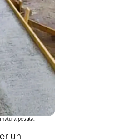
armatura posata.
er un