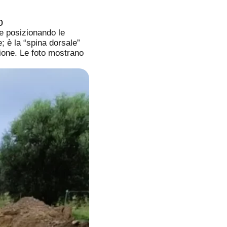
o
 e posizionando le
; è la “spina dorsale”
ione. Le foto mostrano