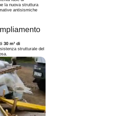
che la nuova struttura
mative antisismiche
'Ampliamento
 di
30 m³ di
sistenza strutturale del
osa.