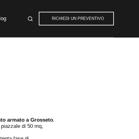
log
RICHIEDI UN PREVENTIVO
to armato a Grosseto
.
 piazzale di 50 mq,
enta fase di